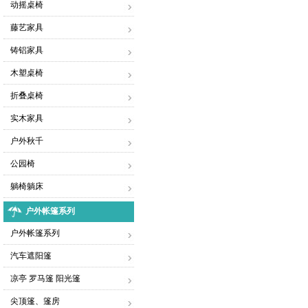
动摇桌椅
藤艺家具
铸铝家具
木塑桌椅
折叠桌椅
实木家具
户外秋千
公园椅
躺椅躺床
户外帐篷系列
户外帐篷系列
汽车遮阳篷
凉亭 罗马篷 阳光篷
尖顶篷、篷房