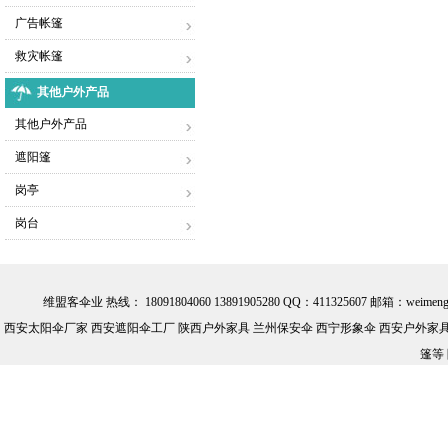
广告帐篷
救灾帐篷
其他户外产品
其他户外产品
遮阳篷
岗亭
岗台
维盟客伞业 热线： 18091804060 13891905280 QQ：411325607 邮箱：we
西安太阳伞厂家 西安遮阳伞工厂 陕西户外家具 兰州保安伞 西宁形象伞 西安户外家具批
篷等