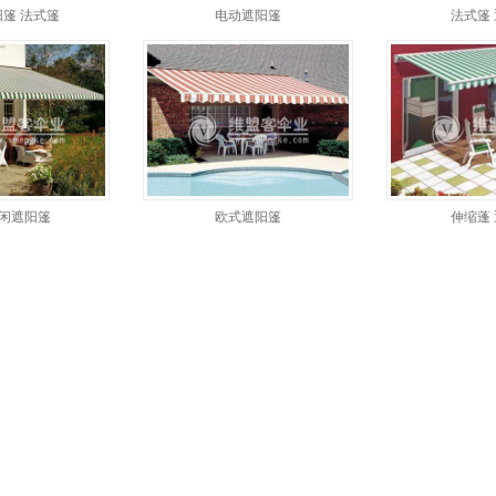
篷 法式篷
电动遮阳篷
法式篷
闲遮阳篷
欧式遮阳篷
伸缩蓬