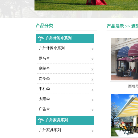
产品分类
产品展示 >> 遮
户外休闲伞系列
户外休闲伞系列
罗马伞
庭院伞
岗亭伞
西餐
中柱伞
太阳伞
广告伞
户外家具系列
户外家具系列