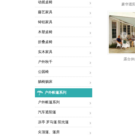
动摇桌椅
豪华遮阳
藤艺家具
铸铝家具
木塑桌椅
折叠桌椅
实木家具
露台休
户外秋千
公园椅
躺椅躺床
户外帐篷系列
户外帐篷系列
汽车遮阳篷
凉亭 罗马篷 阳光篷
尖顶篷、篷房