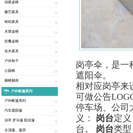
动摇桌椅
藤艺家具
铸铝家具
木塑桌椅
折叠桌椅
实木家具
户外秋千
岗亭伞，是一
公园椅
遮阳伞。
躺椅躺床
相对应岗亭来
户外帐篷系列
可做公告LO
户外帐篷系列
停车场、公司
汽车遮阳篷
义：
岗台
定义
凉亭 罗马篷 阳光篷
台。
岗台
类型
尖顶篷、篷房