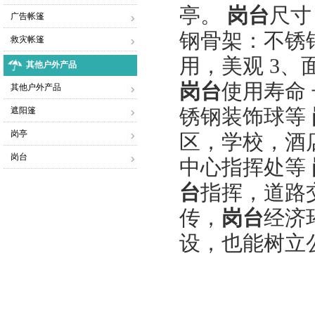
亭。
岗台
尺寸
广告帐篷
钢骨架：不锈
救灾帐篷
用，美观 3
其他户外产品
岗台
使用寿命 
其他户外产品
遮阳篷
锈钢装饰球等
岗亭
区，学校，酒
岗台
中心指挥处等
台
指挥，道路
传，
岗台
经济
设，也能树立