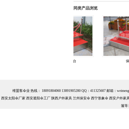
同类产品浏览
站台
形象岗台
保安岗
维盟客伞业 热线： 18091804060 13891905280 QQ：411325607 邮箱：we
西安太阳伞厂家 西安遮阳伞工厂 陕西户外家具 兰州保安伞 西宁形象伞 西安户外家具批
篷等